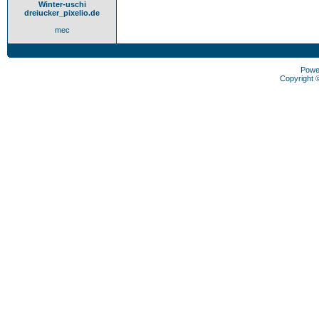
Winter-uschi
dreiucker_pixelio.de
mec
Powe
Copyright