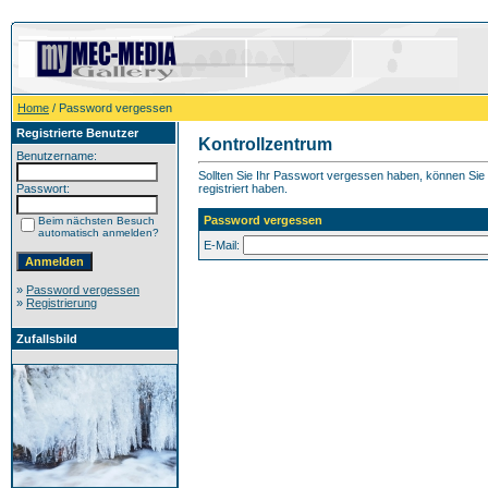
Home
/ Password vergessen
Registrierte Benutzer
Kontrollzentrum
Benutzername:
Sollten Sie Ihr Passwort vergessen haben, können Sie h
Passwort:
registriert haben.
Password vergessen
Beim nächsten Besuch
automatisch anmelden?
E-Mail:
»
Password vergessen
»
Registrierung
Zufallsbild