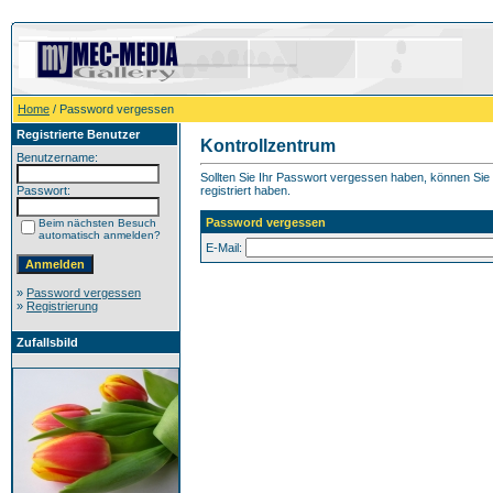
Home
/ Password vergessen
Registrierte Benutzer
Kontrollzentrum
Benutzername:
Sollten Sie Ihr Passwort vergessen haben, können Sie h
Passwort:
registriert haben.
Password vergessen
Beim nächsten Besuch
automatisch anmelden?
E-Mail:
»
Password vergessen
»
Registrierung
Zufallsbild