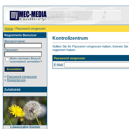
Home
/ Password vergessen
Registrierte Benutzer
Kontrollzentrum
Benutzername:
Sollten Sie Ihr Passwort vergessen haben, können Sie h
Passwort:
registriert haben.
Password vergessen
Beim nächsten Besuch
automatisch anmelden?
E-Mail:
»
Password vergessen
»
Registrierung
Zufallsbild
Löwenzahn-Günter