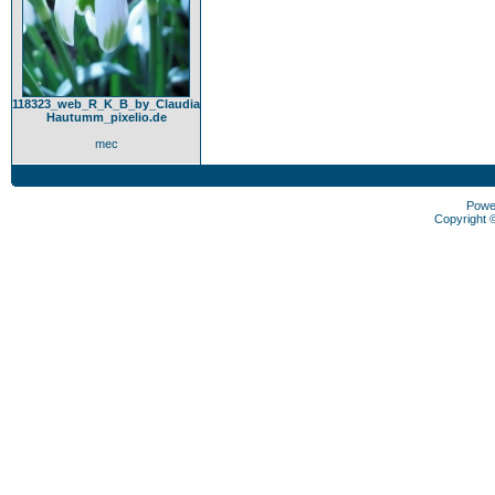
118323_web_R_K_B_by_Claudia
Hautumm_pixelio.de
mec
Powe
Copyright