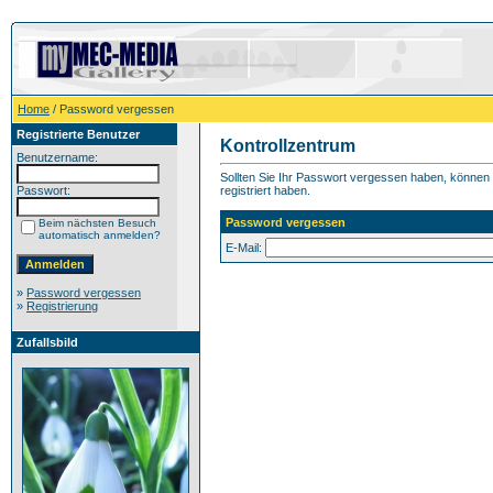
Home
/ Password vergessen
Registrierte Benutzer
Kontrollzentrum
Benutzername:
Sollten Sie Ihr Passwort vergessen haben, können S
Passwort:
registriert haben.
Password vergessen
Beim nächsten Besuch
automatisch anmelden?
E-Mail:
»
Password vergessen
»
Registrierung
Zufallsbild