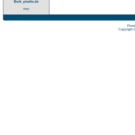
Bork_pixelio.de
mec
Powe
Copyright