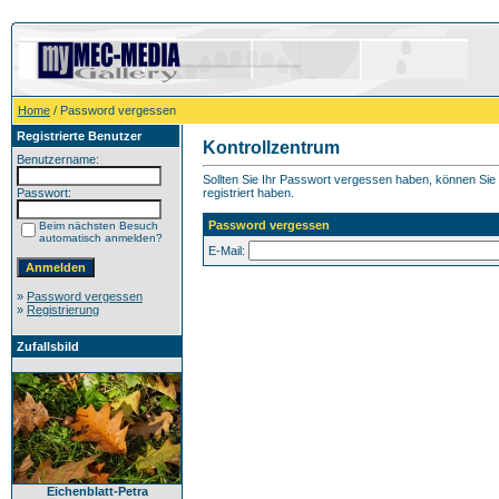
Home
/ Password vergessen
Registrierte Benutzer
Kontrollzentrum
Benutzername:
Sollten Sie Ihr Passwort vergessen haben, können Sie h
Passwort:
registriert haben.
Password vergessen
Beim nächsten Besuch
automatisch anmelden?
E-Mail:
»
Password vergessen
»
Registrierung
Zufallsbild
Eichenblatt-Petra