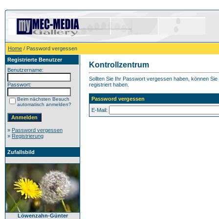
Home
/ Password vergessen
Registrierte Benutzer
Kontrollzentrum
Benutzername:
Sollten Sie Ihr Passwort vergessen haben, können Sie h
Passwort:
registriert haben.
Password vergessen
Beim nächsten Besuch
automatisch anmelden?
E-Mail:
»
Password vergessen
»
Registrierung
Zufallsbild
Löwenzahn-Günter