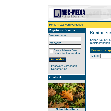
Home
/ Password vergessen
Registrierte Benutzer
Kontrollze
Benutzername:
Sollten Sie Ihr P
Passwort:
registriert haben.
Password verg
Beim nächsten Besuch
automatisch anmelden?
E-Mail:
»
Password vergessen
»
Registrierung
Zufallsbild
Eichenblatt-Petra