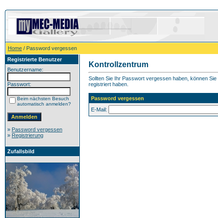
Home
/ Password vergessen
Registrierte Benutzer
Kontrollzentrum
Benutzername:
Sollten Sie Ihr Passwort vergessen haben, können Sie h
Passwort:
registriert haben.
Password vergessen
Beim nächsten Besuch
automatisch anmelden?
E-Mail:
»
Password vergessen
»
Registrierung
Zufallsbild