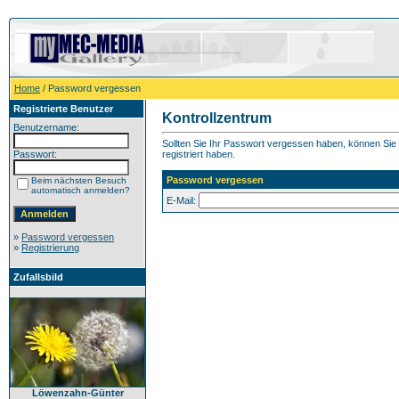
Home
/ Password vergessen
Registrierte Benutzer
Kontrollzentrum
Benutzername:
Sollten Sie Ihr Passwort vergessen haben, können Sie h
Passwort:
registriert haben.
Password vergessen
Beim nächsten Besuch
automatisch anmelden?
E-Mail:
»
Password vergessen
»
Registrierung
Zufallsbild
Löwenzahn-Günter