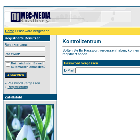
Home
/ Password vergessen
Registrierte Benutzer
Kontrollzentrum
Benutzername:
Sollten Sie Ihr Passwort vergessen haben, können S
Passwort:
registriert haben.
Password vergessen
Beim nächsten Besuch
automatisch anmelden?
E-Mail:
»
Password vergessen
»
Registrierung
Zufallsbild