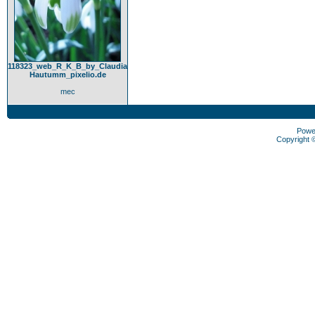
118323_web_R_K_B_by_Claudia
Hautumm_pixelio.de
mec
Powe
Copyright