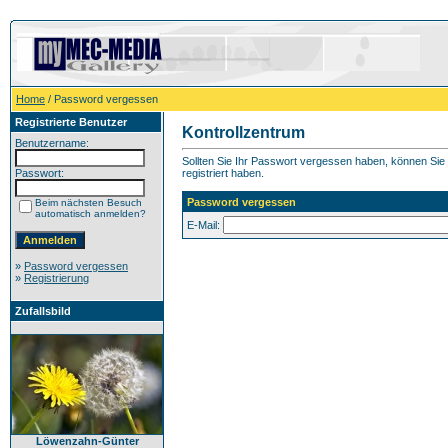
Home
/ Password vergessen
Registrierte Benutzer
Kontrollzentrum
Benutzername:
Sollten Sie Ihr Passwort vergessen haben, können Sie h
Passwort:
registriert haben.
Password vergessen
Beim nächsten Besuch
automatisch anmelden?
E-Mail:
»
Password vergessen
»
Registrierung
Zufallsbild
Löwenzahn-Günter