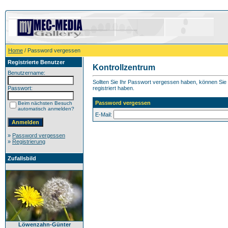
Home
/ Password vergessen
Registrierte Benutzer
Kontrollzentrum
Benutzername:
Sollten Sie Ihr Passwort vergessen haben, können Sie h
Passwort:
registriert haben.
Password vergessen
Beim nächsten Besuch
automatisch anmelden?
E-Mail:
»
Password vergessen
»
Registrierung
Zufallsbild
Löwenzahn-Günter