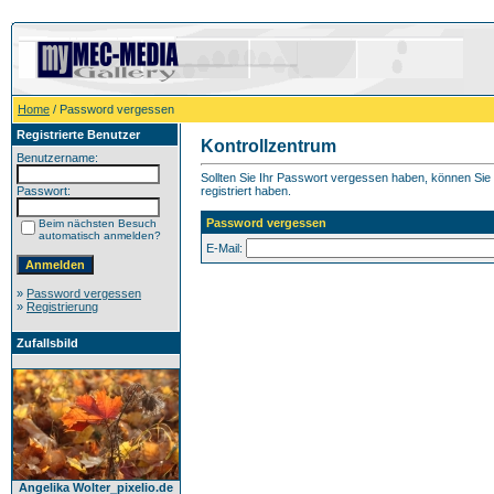
Home
/ Password vergessen
Registrierte Benutzer
Kontrollzentrum
Benutzername:
Sollten Sie Ihr Passwort vergessen haben, können Sie h
Passwort:
registriert haben.
Password vergessen
Beim nächsten Besuch
automatisch anmelden?
E-Mail:
»
Password vergessen
»
Registrierung
Zufallsbild
Angelika Wolter_pixelio.de