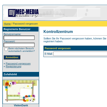
Home
/ Password vergessen
Registrierte Benutzer
Kontrollzentrum
Benutzername:
Sollten Sie Ihr Passwort vergessen haben, können Sie h
Passwort:
registriert haben.
Password vergessen
Beim nächsten Besuch
automatisch anmelden?
E-Mail:
»
Password vergessen
»
Registrierung
Zufallsbild
VielenDank