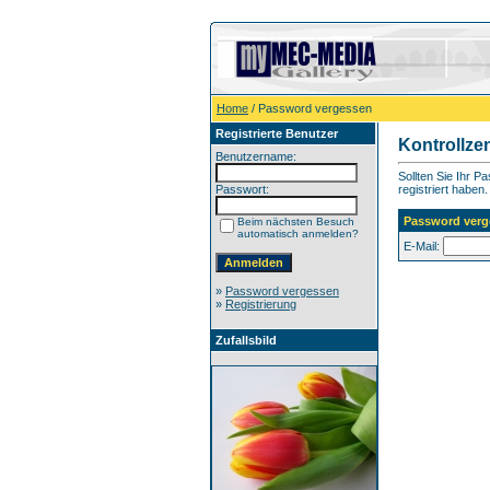
Home
/ Password vergessen
Registrierte Benutzer
Kontrollze
Benutzername:
Sollten Sie Ihr P
Passwort:
registriert haben.
Password verg
Beim nächsten Besuch
automatisch anmelden?
E-Mail:
»
Password vergessen
»
Registrierung
Zufallsbild