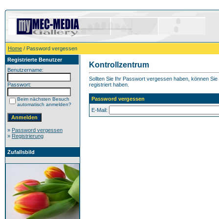
Home
/ Password vergessen
Registrierte Benutzer
Kontrollzentrum
Benutzername:
Sollten Sie Ihr Passwort vergessen haben, können Sie h
Passwort:
registriert haben.
Password vergessen
Beim nächsten Besuch
automatisch anmelden?
E-Mail:
»
Password vergessen
»
Registrierung
Zufallsbild