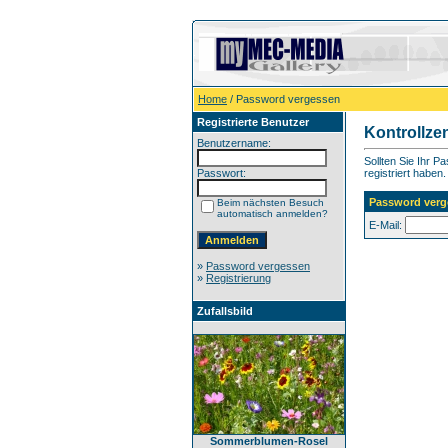
Home
/ Password vergessen
Registrierte Benutzer
Kontrollze
Benutzername:
Sollten Sie Ihr P
Passwort:
registriert haben.
Password verg
Beim nächsten Besuch
automatisch anmelden?
E-Mail:
»
Password vergessen
»
Registrierung
Zufallsbild
Sommerblumen-Rosel