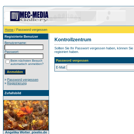
Home
/ Password vergessen
Registrierte Benutzer
Kontrollzentrum
Benutzername:
Sollten Sie Ihr Passwort vergessen haben, können Sie h
Passwort:
registriert haben.
Password vergessen
Beim nächsten Besuch
automatisch anmelden?
E-Mail:
»
Password vergessen
»
Registrierung
Zufallsbild
Angelika Wolter_pixelio.de