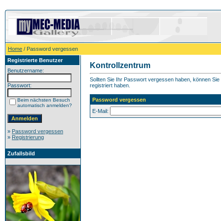
Home
/ Password vergessen
Registrierte Benutzer
Kontrollzentrum
Benutzername:
Sollten Sie Ihr Passwort vergessen haben, können Sie h
Passwort:
registriert haben.
Password vergessen
Beim nächsten Besuch
automatisch anmelden?
E-Mail:
»
Password vergessen
»
Registrierung
Zufallsbild