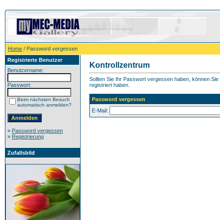
Home
/ Password vergessen
Registrierte Benutzer
Kontrollzentrum
Benutzername:
Sollten Sie Ihr Passwort vergessen haben, können Sie h
Passwort:
registriert haben.
Password vergessen
Beim nächsten Besuch
automatisch anmelden?
E-Mail:
»
Password vergessen
»
Registrierung
Zufallsbild