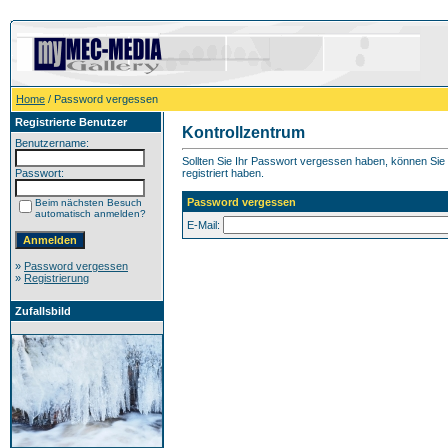
Home
/ Password vergessen
Registrierte Benutzer
Kontrollzentrum
Benutzername:
Sollten Sie Ihr Passwort vergessen haben, können Sie h
Passwort:
registriert haben.
Password vergessen
Beim nächsten Besuch
automatisch anmelden?
E-Mail:
»
Password vergessen
»
Registrierung
Zufallsbild