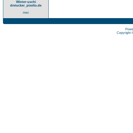
Winter-uschi
dreiucker_pixelio.de
mec
Powe
Copyright