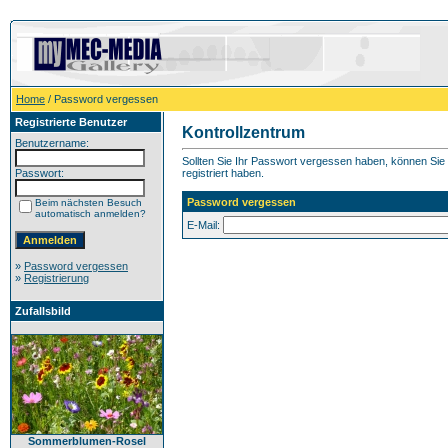
Home
/ Password vergessen
Registrierte Benutzer
Kontrollzentrum
Benutzername:
Sollten Sie Ihr Passwort vergessen haben, können Sie h
Passwort:
registriert haben.
Password vergessen
Beim nächsten Besuch
automatisch anmelden?
E-Mail:
»
Password vergessen
»
Registrierung
Zufallsbild
Sommerblumen-Rosel