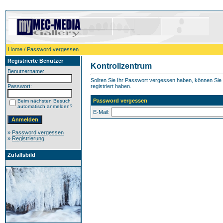
Home
/ Password vergessen
Registrierte Benutzer
Kontrollzentrum
Benutzername:
Sollten Sie Ihr Passwort vergessen haben, können Sie h
Passwort:
registriert haben.
Password vergessen
Beim nächsten Besuch
automatisch anmelden?
E-Mail:
»
Password vergessen
»
Registrierung
Zufallsbild