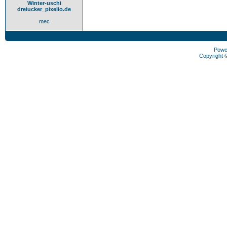
Winter-uschi
dreiucker_pixelio.de
mec
Powe
Copyright