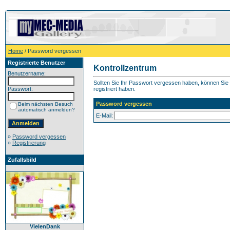
Home
/ Password vergessen
Registrierte Benutzer
Kontrollzentrum
Benutzername:
Sollten Sie Ihr Passwort vergessen haben, können Sie h
Passwort:
registriert haben.
Password vergessen
Beim nächsten Besuch
automatisch anmelden?
E-Mail:
»
Password vergessen
»
Registrierung
Zufallsbild
VielenDank