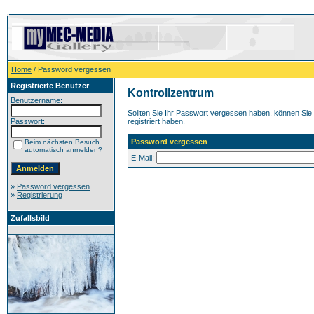
Home
/ Password vergessen
Registrierte Benutzer
Kontrollzentrum
Benutzername:
Sollten Sie Ihr Passwort vergessen haben, können Sie h
Passwort:
registriert haben.
Password vergessen
Beim nächsten Besuch
automatisch anmelden?
E-Mail:
»
Password vergessen
»
Registrierung
Zufallsbild