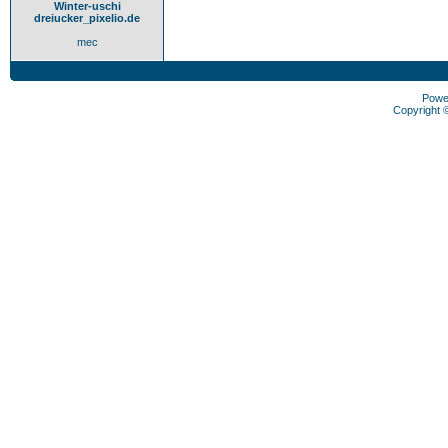
Winter-uschi
dreiucker_pixelio.de
mec
Powe
Copyright