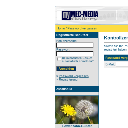
Home
/ Password vergessen
Registrierte Benutzer
Kontrollze
Benutzername:
Sollten Sie Ihr P
Passwort:
registriert haben.
Password verg
Beim nächsten Besuch
automatisch anmelden?
E-Mail:
»
Password vergessen
»
Registrierung
Zufallsbild
Löwenzahn-Günter