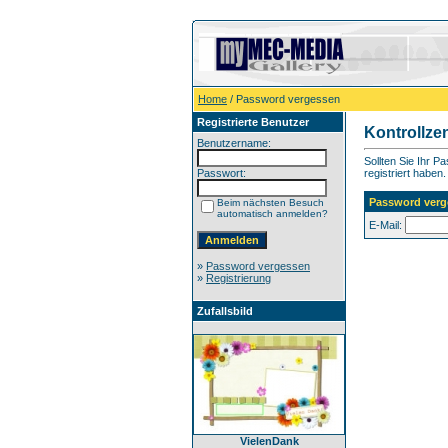
Home
/ Password vergessen
Registrierte Benutzer
Kontrollze
Benutzername:
Sollten Sie Ihr P
Passwort:
registriert haben.
Password verg
Beim nächsten Besuch
automatisch anmelden?
E-Mail:
»
Password vergessen
»
Registrierung
Zufallsbild
VielenDank