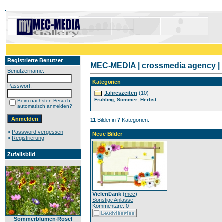
Registrierte Benutzer
MEC-MEDIA | crossmedia agency | 
Benutzername:
Kategorien
Passwort:
Jahreszeiten
(10)
,
,
...
Frühling
Sommer
Herbst
Beim nächsten Besuch
automatisch anmelden?
11
Bilder in
7
Kategorien.
»
Password vergessen
Neue Bilder
»
Registrierung
Zufallsbild
VielenDank
(
mec
)
Sonstige Anlässe
Kommentare: 0
Sommerblumen-Rosel