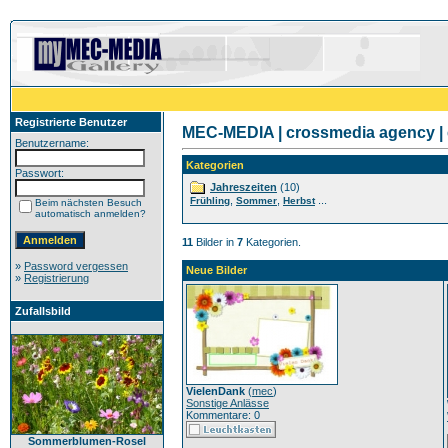
Registrierte Benutzer
MEC-MEDIA | crossmedia agency | 
Benutzername:
Kategorien
Passwort:
Jahreszeiten
(10)
,
,
...
Frühling
Sommer
Herbst
Beim nächsten Besuch
automatisch anmelden?
11
Bilder in
7
Kategorien.
»
Password vergessen
Neue Bilder
»
Registrierung
Zufallsbild
VielenDank
(
mec
)
Sonstige Anlässe
Kommentare: 0
Sommerblumen-Rosel