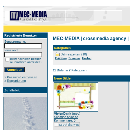
Registrierte Benutzer
MEC-MEDIA | crossmedia agency | 
Benutzername:
Kategorien
Passwort:
Jahreszeiten
(10)
,
,
...
Frühling
Sommer
Herbst
Beim nächsten Besuch
automatisch anmelden?
11
Bilder in
7
Kategorien.
»
Password vergessen
Neue Bilder
»
Registrierung
Zufallsbild
VielenDank
(
mec
)
Sonstige Anlässe
Kommentare: 0