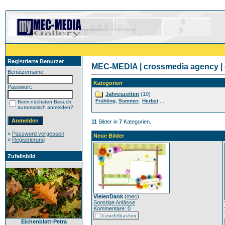
Registrierte Benutzer
MEC-MEDIA | crossmedia agency | 
Benutzername:
Kategorien
Passwort:
Jahreszeiten
(10)
,
,
...
Frühling
Sommer
Herbst
Beim nächsten Besuch
automatisch anmelden?
11
Bilder in
7
Kategorien.
»
Password vergessen
Neue Bilder
»
Registrierung
Zufallsbild
VielenDank
(
mec
)
Sonstige Anlässe
Kommentare: 0
Eichenblatt-Petra