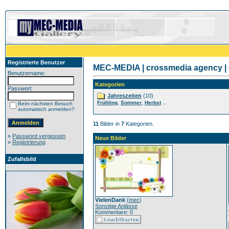
Registrierte Benutzer
MEC-MEDIA | crossmedia agency | 
Benutzername:
Kategorien
Passwort:
Jahreszeiten
(10)
,
,
...
Frühling
Sommer
Herbst
Beim nächsten Besuch
automatisch anmelden?
11
Bilder in
7
Kategorien.
»
Password vergessen
Neue Bilder
»
Registrierung
Zufallsbild
VielenDank
(
mec
)
Sonstige Anlässe
Kommentare: 0