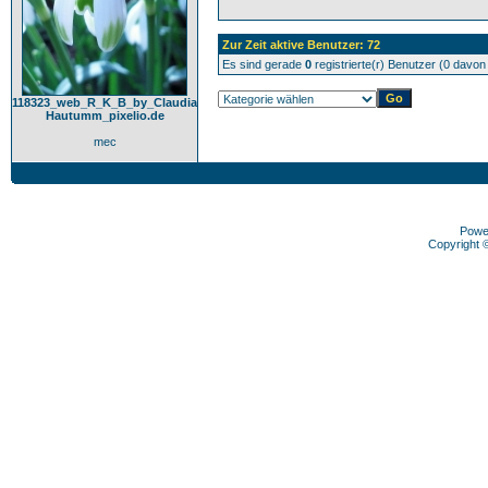
Zur Zeit aktive Benutzer: 72
Es sind gerade
0
registrierte(r) Benutzer (0 davo
118323_web_R_K_B_by_Claudia
Hautumm_pixelio.de
mec
Powe
Copyright