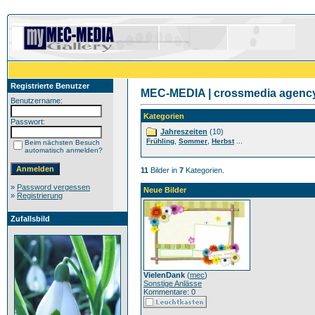
Registrierte Benutzer
MEC-MEDIA | crossmedia agency 
Benutzername:
Kategorien
Passwort:
Jahreszeiten
(10)
,
,
...
Frühling
Sommer
Herbst
Beim nächsten Besuch
automatisch anmelden?
11
Bilder in
7
Kategorien.
»
Password vergessen
Neue Bilder
»
Registrierung
Zufallsbild
VielenDank
(
mec
)
Sonstige Anlässe
Kommentare: 0