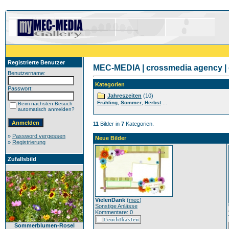
Registrierte Benutzer
MEC-MEDIA | crossmedia agency | 
Benutzername:
Kategorien
Passwort:
Jahreszeiten
(10)
,
,
...
Frühling
Sommer
Herbst
Beim nächsten Besuch
automatisch anmelden?
11
Bilder in
7
Kategorien.
»
Password vergessen
Neue Bilder
»
Registrierung
Zufallsbild
VielenDank
(
mec
)
Sonstige Anlässe
Kommentare: 0
Sommerblumen-Rosel