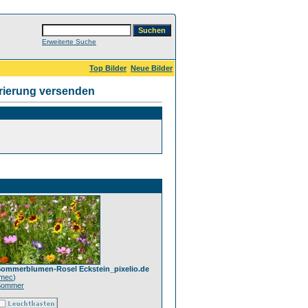
Erweiterte Suche
Top Bilder
Neue Bilder
rierung versenden
ommerblumen-Rosel Eckstein_pixelio.de
mec
)
Sommer