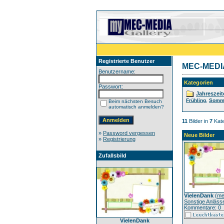
Registrierte Benutzer
MEC-MEDIA 
Benutzername:
Kategorien
Passwort:
Jahreszeit
,
Frühling
Somm
Beim nächsten Besuch
automatisch anmelden?
11
Bilder in
7
Kate
»
Password vergessen
Neue Bilder
»
Registrierung
Zufallsbild
VielenDank
(
me
Sonstige Anläss
Kommentare: 0
VielenDank