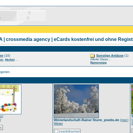
| crossmedia agency | eCards kostenfrei und ohne Regist
en
(10)
Sonstige Anlässe
(1)
,
...
Allerlei Sätze...
er
Herbst
Namenstag
gorien.
c
)
S
e
(
Winterlandschaft-Rainer Sturm_pixelio.de
(
mec
)
Winter