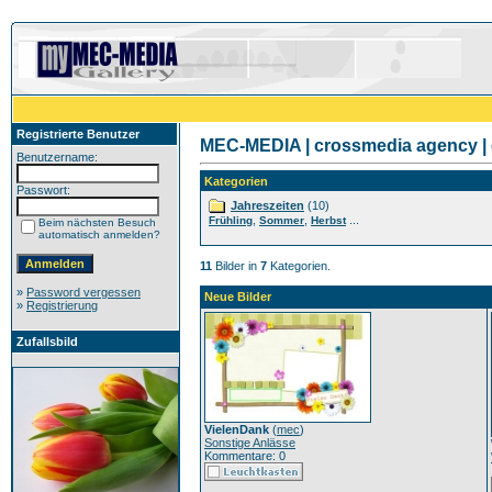
Registrierte Benutzer
MEC-MEDIA | crossmedia agency | 
Benutzername:
Kategorien
Passwort:
Jahreszeiten
(10)
,
,
...
Frühling
Sommer
Herbst
Beim nächsten Besuch
automatisch anmelden?
11
Bilder in
7
Kategorien.
»
Password vergessen
Neue Bilder
»
Registrierung
Zufallsbild
VielenDank
(
mec
)
Sonstige Anlässe
Kommentare: 0