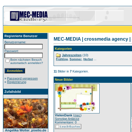
Registrierte Benutzer
MEC-MEDIA | crossmedia agency | 
Benutzername:
Kategorien
Passwort:
Jahreszeiten
(10)
,
,
...
Frühling
Sommer
Herbst
Beim nächsten Besuch
automatisch anmelden?
11
Bilder in
7
Kategorien.
»
Password vergessen
Neue Bilder
»
Registrierung
Zufallsbild
VielenDank
(
mec
)
Sonstige Anlässe
Kommentare: 0
Angelika Wolter_pixelio.de