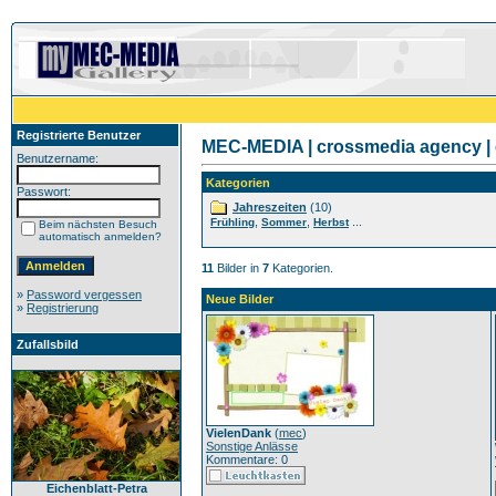
Registrierte Benutzer
MEC-MEDIA | crossmedia agency | 
Benutzername:
Kategorien
Passwort:
Jahreszeiten
(10)
,
,
...
Frühling
Sommer
Herbst
Beim nächsten Besuch
automatisch anmelden?
11
Bilder in
7
Kategorien.
»
Password vergessen
Neue Bilder
»
Registrierung
Zufallsbild
VielenDank
(
mec
)
Sonstige Anlässe
Kommentare: 0
Eichenblatt-Petra