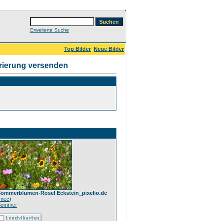
Erweiterte Suche
Top Bilder
Neue Bilder
rierung versenden
ommerblumen-Rosel Eckstein_pixelio.de
mec
)
Sommer