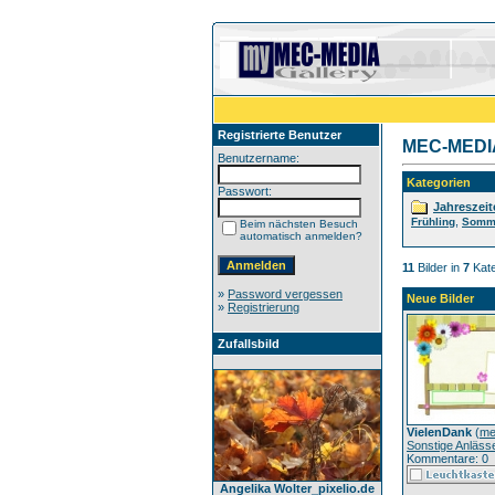
Registrierte Benutzer
MEC-MEDIA 
Benutzername:
Kategorien
Passwort:
Jahreszeit
,
Frühling
Somm
Beim nächsten Besuch
automatisch anmelden?
11
Bilder in
7
Kate
»
Password vergessen
Neue Bilder
»
Registrierung
Zufallsbild
VielenDank
(
me
Sonstige Anläss
Kommentare: 0
Angelika Wolter_pixelio.de