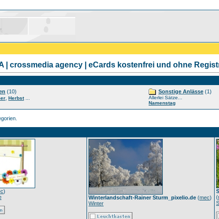
| crossmedia agency | eCards kostenfrei und ohne Regist
en
(10)
Sonstige Anlässe
(1)
,
...
Allerlei Sätze...
er
Herbst
Namenstag
gorien.
c
)
S
e
(
Winterlandschaft-Rainer Sturm_pixelio.de
(
mec
)
Winter