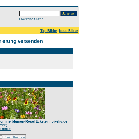
Erweiterte Suche
Top Bilder
Neue Bilder
rierung versenden
ommerblumen-Rosel Eckstein_pixelio.de
mec
)
Sommer