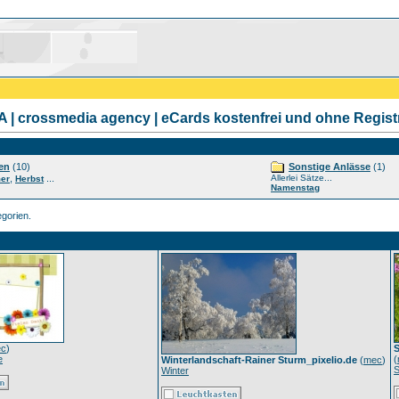
| crossmedia agency | eCards kostenfrei und ohne Regist
en
(10)
Sonstige Anlässe
(1)
,
...
Allerlei Sätze...
er
Herbst
Namenstag
gorien.
c
)
S
e
(
Winterlandschaft-Rainer Sturm_pixelio.de
(
mec
)
Winter