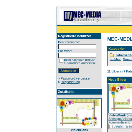
Registrierte Benutzer
MEC-MEDIA 
Benutzername:
Kategorien
Passwort:
Jahreszeit
,
Frühling
Somm
Beim nächsten Besuch
automatisch anmelden?
11
Bilder in
7
Kate
»
Password vergessen
Neue Bilder
»
Registrierung
Zufallsbild
VielenDank
(
me
Sonstige Anläss
Kommentare: 0
VielenDank