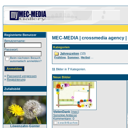
Registrierte Benutzer
MEC-MEDIA | crossmedia agency | 
Benutzername:
Kategorien
Passwort:
Jahreszeiten
(10)
,
,
...
Frühling
Sommer
Herbst
Beim nächsten Besuch
automatisch anmelden?
11
Bilder in
7
Kategorien.
»
Password vergessen
Neue Bilder
»
Registrierung
Zufallsbild
VielenDank
(
mec
)
Sonstige Anlässe
Kommentare: 0
Löwenzahn-Günter