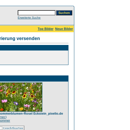
Erweiterte Suche
Top Bilder
Neue Bilder
rierung versenden
ommerblumen-Rosel Eckstein_pixelio.de
mec
)
Sommer