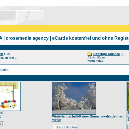
| crossmedia agency | eCards kostenfrei und ohne Regist
en
(10)
Sonstige Anlässe
(1)
,
...
Allerlei Sätze...
er
Herbst
Namenstag
gorien.
c
)
S
e
(
Winterlandschaft-Rainer Sturm_pixelio.de
(
mec
)
Winter