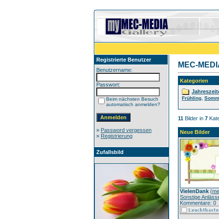
Registrierte Benutzer
MEC-MEDIA 
Benutzername:
Kategorien
Passwort:
Jahreszeit
,
Frühling
Somm
Beim nächsten Besuch
automatisch anmelden?
11
Bilder in
7
Kate
»
Password vergessen
Neue Bilder
»
Registrierung
Zufallsbild
VielenDank
(
me
Sonstige Anläss
Kommentare: 0