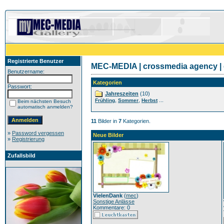
Registrierte Benutzer
MEC-MEDIA | crossmedia agency | 
Benutzername:
Kategorien
Passwort:
Jahreszeiten
(10)
,
,
...
Frühling
Sommer
Herbst
Beim nächsten Besuch
automatisch anmelden?
11
Bilder in
7
Kategorien.
»
Password vergessen
Neue Bilder
»
Registrierung
Zufallsbild
VielenDank
(
mec
)
Sonstige Anlässe
Kommentare: 0