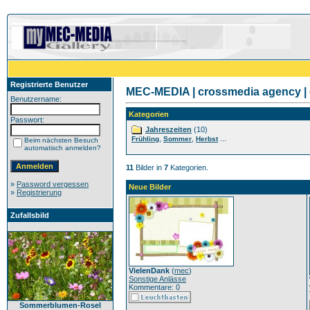
Registrierte Benutzer
MEC-MEDIA | crossmedia agency | 
Benutzername:
Kategorien
Passwort:
Jahreszeiten
(10)
,
,
...
Frühling
Sommer
Herbst
Beim nächsten Besuch
automatisch anmelden?
11
Bilder in
7
Kategorien.
»
Password vergessen
Neue Bilder
»
Registrierung
Zufallsbild
VielenDank
(
mec
)
Sonstige Anlässe
Kommentare: 0
Sommerblumen-Rosel