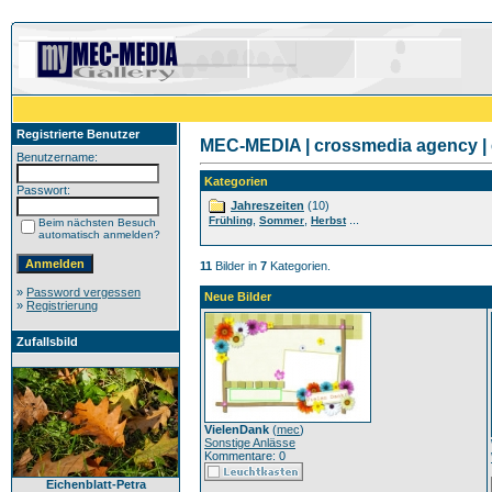
Registrierte Benutzer
MEC-MEDIA | crossmedia agency | 
Benutzername:
Kategorien
Passwort:
Jahreszeiten
(10)
,
,
...
Frühling
Sommer
Herbst
Beim nächsten Besuch
automatisch anmelden?
11
Bilder in
7
Kategorien.
»
Password vergessen
Neue Bilder
»
Registrierung
Zufallsbild
VielenDank
(
mec
)
Sonstige Anlässe
Kommentare: 0
Eichenblatt-Petra