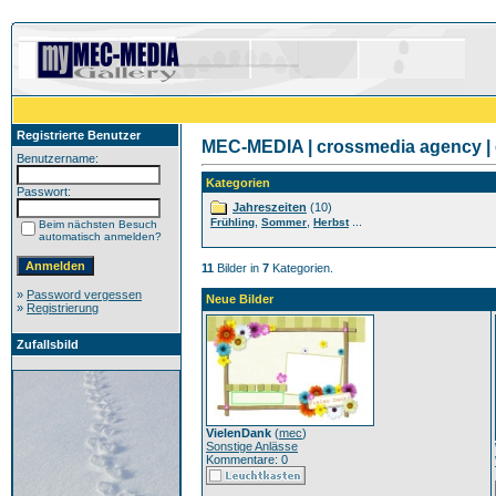
Registrierte Benutzer
MEC-MEDIA | crossmedia agency | 
Benutzername:
Kategorien
Passwort:
Jahreszeiten
(10)
,
,
...
Frühling
Sommer
Herbst
Beim nächsten Besuch
automatisch anmelden?
11
Bilder in
7
Kategorien.
»
Password vergessen
Neue Bilder
»
Registrierung
Zufallsbild
VielenDank
(
mec
)
Sonstige Anlässe
Kommentare: 0