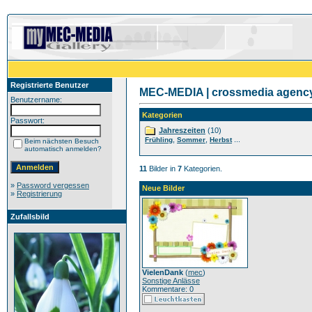
Registrierte Benutzer
MEC-MEDIA | crossmedia agency 
Benutzername:
Kategorien
Passwort:
Jahreszeiten
(10)
,
,
...
Frühling
Sommer
Herbst
Beim nächsten Besuch
automatisch anmelden?
11
Bilder in
7
Kategorien.
»
Password vergessen
Neue Bilder
»
Registrierung
Zufallsbild
VielenDank
(
mec
)
Sonstige Anlässe
Kommentare: 0