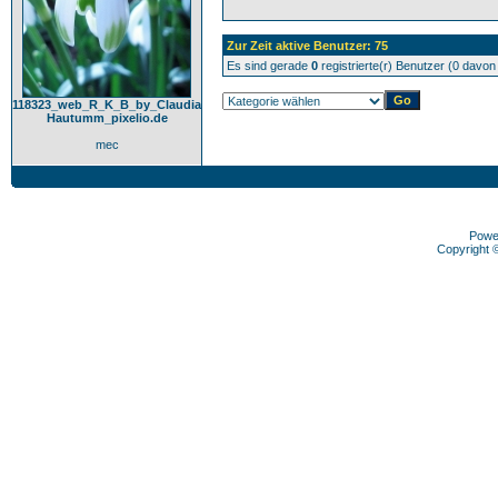
Zur Zeit aktive Benutzer: 75
Es sind gerade
0
registrierte(r) Benutzer (0 davo
118323_web_R_K_B_by_Claudia
Hautumm_pixelio.de
mec
Powe
Copyright