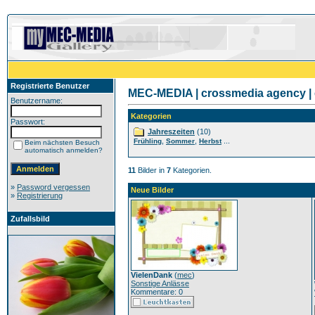
Registrierte Benutzer
MEC-MEDIA | crossmedia agency | 
Benutzername:
Kategorien
Passwort:
Jahreszeiten
(10)
,
,
...
Frühling
Sommer
Herbst
Beim nächsten Besuch
automatisch anmelden?
11
Bilder in
7
Kategorien.
»
Password vergessen
Neue Bilder
»
Registrierung
Zufallsbild
VielenDank
(
mec
)
Sonstige Anlässe
Kommentare: 0