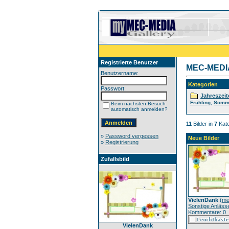
Registrierte Benutzer
MEC-MEDIA 
Benutzername:
Kategorien
Passwort:
Jahreszeit
,
Frühling
Somm
Beim nächsten Besuch
automatisch anmelden?
11
Bilder in
7
Kate
»
Password vergessen
Neue Bilder
»
Registrierung
Zufallsbild
VielenDank
(
me
Sonstige Anläss
Kommentare: 0
VielenDank