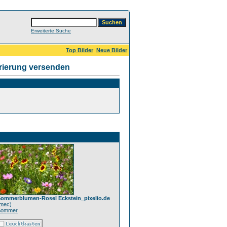
Erweiterte Suche
Top Bilder
Neue Bilder
rierung versenden
ommerblumen-Rosel Eckstein_pixelio.de
mec
)
Sommer