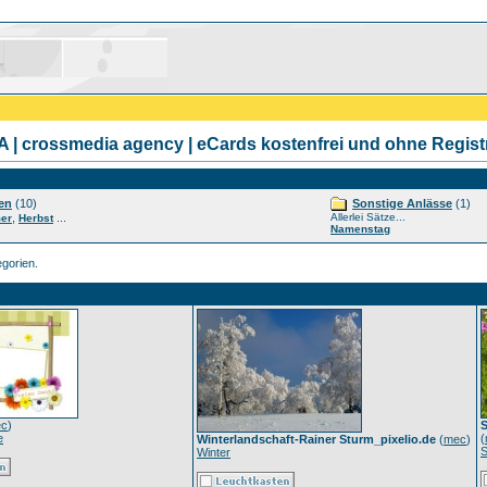
| crossmedia agency | eCards kostenfrei und ohne Regist
en
(10)
Sonstige Anlässe
(1)
,
...
Allerlei Sätze...
er
Herbst
Namenstag
gorien.
c
)
S
e
(
Winterlandschaft-Rainer Sturm_pixelio.de
(
mec
)
Winter