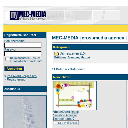
Registrierte Benutzer
MEC-MEDIA | crossmedia agency | 
Benutzername:
Kategorien
Passwort:
Jahreszeiten
(10)
,
,
...
Frühling
Sommer
Herbst
Beim nächsten Besuch
automatisch anmelden?
11
Bilder in
7
Kategorien.
»
Password vergessen
Neue Bilder
»
Registrierung
Zufallsbild
VielenDank
(
mec
)
Sonstige Anlässe
Kommentare: 0